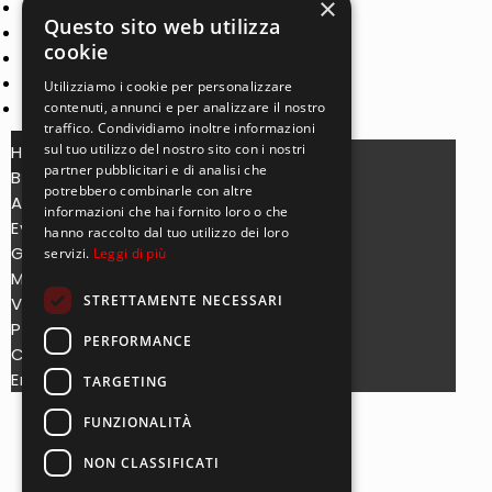
×
Musicisti
Questo sito web utilizza
Video
cookie
Programmi
Contatti
Utilizziamo i cookie per personalizzare
English
contenuti, annunci e per analizzare il nostro
traffico. Condividiamo inoltre informazioni
sul tuo utilizzo del nostro sito con i nostri
Home
partner pubblicitari e di analisi che
Band
potrebbero combinarle con altre
Album
informazioni che hai fornito loro o che
Eventi
hanno raccolto dal tuo utilizzo dei loro
Galleria
servizi.
Leggi di più
Musicisti
STRETTAMENTE NECESSARI
Video
Programmi
PERFORMANCE
Contatti
English
TARGETING
FUNZIONALITÀ
© 2025 Created by
WhiteDrop Web Agency
NON CLASSIFICATI